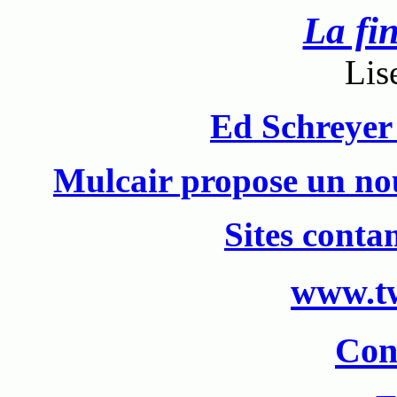
La fi
Lis
Ed Schreyer
Mulcair propose un no
Sites conta
www.tw
Con