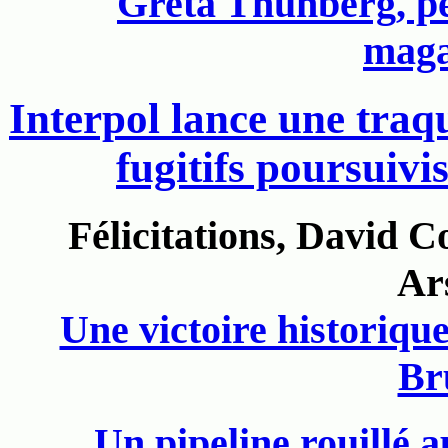
Greta Thunberg, pe
mag
Interpol lance une traq
fugitifs poursuivi
Félicitations, David 
Ar
Une victoire historiqu
Br
Un pipeline rouillé a