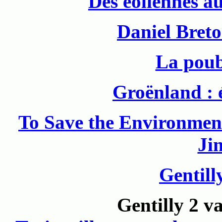
Des éoliennes a
Daniel Breto
La poub
Groënland : 
To Save the Environmen
Ji
Gentill
Gentilly 2 v