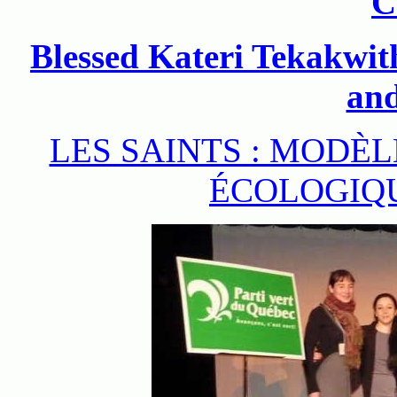
C
Blessed Kateri Tekakwit
and
LES SAINTS : MODÈ
ÉCOLOGIQ