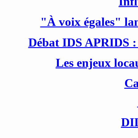
Inf
"À voix égales" la
Débat IDS APRIDS : d
Les enjeux loca
Ca
D