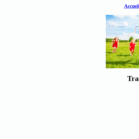
Accuei
Tra