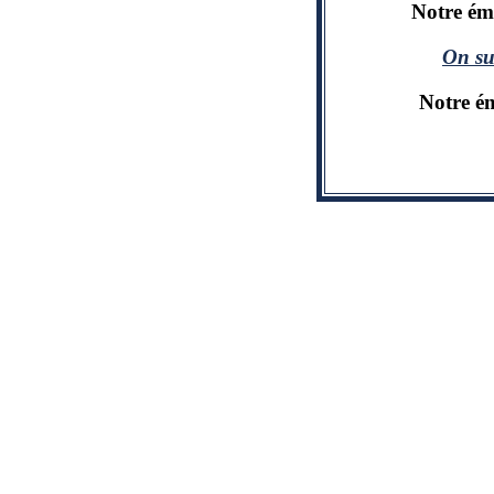
Notre ém
On su
Notre ém