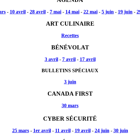
ars
-
10 avril
-
28 avril
-
7 mai
-
14 mai
-
22 mai
-
5 juin
-
19 juin
-
2
ART CULINAIRE
Recettes
BÉNÉVOLAT
3 avril
-
7 avril
-
17 avril
BULLETINS SPÉCIAUX
3 juin
CANADA FIRST
30 mars
CYBER SÉCURITÉ
25 mars
-
1er avril
-
11 avril
-
19 avril
-
24 juin
-
30 juin