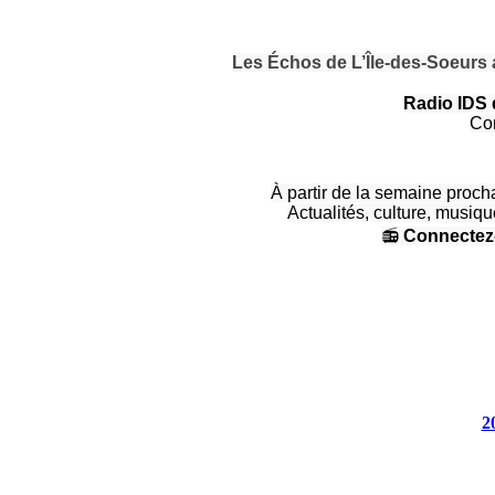
Les Échos de L’Île-des-Soeurs
Radio IDS 
Con
À partir de la semaine proc
Actualités, culture, musiq
📻
Connectez-
2