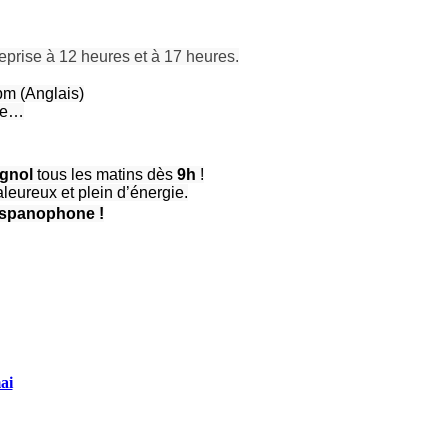
reprise
à 12 heures
et
à 17 heures
.
pm (Anglais)
ine…
gnol
tous les matins dès
9h
!
leureux et plein d’énergie.
hispanophone !
ai