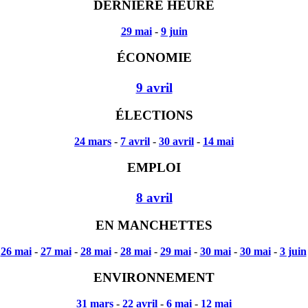
DERNIÉRE HEURE
29 mai
-
9 juin
ÉCONOMIE
9 avril
ÉLECTIONS
24 mars
-
7 avril
-
30 avril
-
14 mai
EMPLOI
8 avril
EN MANCHETTES
-
26 mai
-
27 mai
-
28 mai
-
28 mai
-
29 mai
-
30 mai
-
30 mai
-
3 juin
ENVIRONNEMENT
31 mars
-
22 avril
-
6 mai
-
12 mai