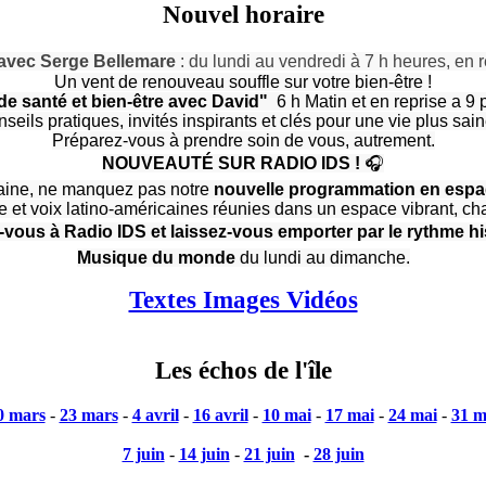
Nouvel horaire
 avec Serge Bellemare
:
du lundi au vendredi
à 7 h
heures, en 
​Un vent de renouveau souffle sur votre bien-être !
de santé et bien-être avec David"
6 h Matin et en reprise a 9 
seils pratiques, invités inspirants et clés pour une vie plus sa
Préparez-vous à prendre soin de vous, autrement.
NOUVEAUTÉ SUR RADIO IDS !
🎧
haine, ne manquez pas notre
nouvelle programmation en espa
ue et voix latino-américaines réunies dans un espace vibrant, cha
vous à Radio IDS et laissez-vous emporter par le rythme 
Musique du monde
du lundi au dimanche.
Textes Images Vidéos
Les échos de l'île
0 mars
-
23 mars
-
4 avril
-
16 avril
-
10 mai
-
17 mai
-
24 mai
-
31 m
7 juin
-
14 juin
-
21 juin
-
28 juin