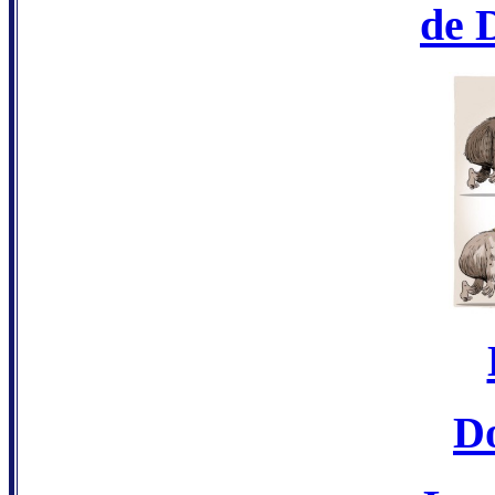
de 
D