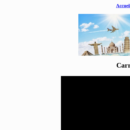
Accuei
Carn