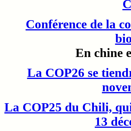
C
Conférence de la c
bi
En chine 
La COP26 se tiend
nove
La COP25 du Chili, qui
13 dé