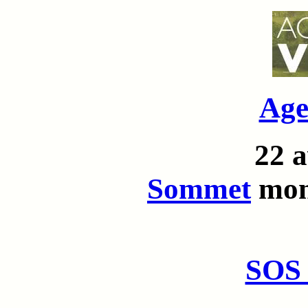
Age
22 a
Sommet
mond
SOS